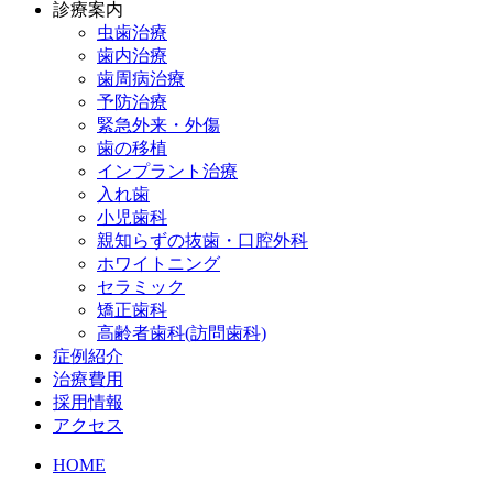
診療案内
虫歯治療
歯内治療
歯周病治療
予防治療
緊急外来・外傷
歯の移植
インプラント治療
入れ歯
小児歯科
親知らずの抜歯・口腔外科
ホワイトニング
セラミック
矯正歯科
高齢者歯科(訪問歯科)
症例紹介
治療費用
採用情報
アクセス
HOME