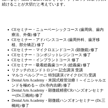
続けることが大切だと考えています。
CEセミナー・ニューベーシックコース (歯周病、歯内
療法、外傷) 修了
CEセミナー・アドバンスコース (歯周外科、歯牙移
植、部分矯正) 修了
CEセミナー・マイクロエンドコース (顕微鏡) 修了
CEセミナー・コンポジットレジンコース 修了
CEセミナー・インプラントコース 修了
CEセミナー・吸着総義歯コース (総義歯) 修了
リクッチのエンドトロジー 記念講演 受講
マルコ ベルシアーニ 特別講演 (マイクロCT) 受講
Dental Arts Academy・米国式根管治療Ⅰ～イニシャルエ
ンドを極める～ (Dr.寺内吉継) 修了
Dental Arts Academy・顕微鏡精密CRハンズオンセミナ
ー(Dr.三橋純) 修了
Dental Arts Academy・顕微鏡ハンズオンセミナー (Dr.三
橋純) 修了