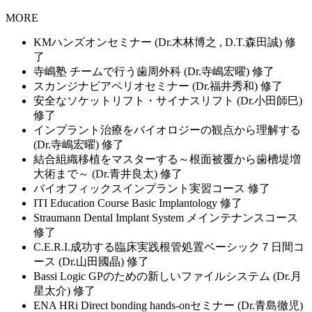
MORE
KMハンズオンセミナー (Dr.木林博之 , D.T.森田誠) 修
了
寺嶋塾 チームで行う歯周外科 (Dr.寺嶋宏曜) 修了
スカンジナビアペリオセミナー (Dr.福井秀和) 修了
安全なソケットリフト・サイナスリフト (Dr.小田師巳)
修了
インプラント治療をバイオロジーの観点から理解する
(Dr.寺嶋宏曜) 修了
結合組織移植をマスターする～根面被覆から歯槽堤増
大術まで～ (Dr.青井良太) 修了
バイオフィックスインプラント実習コース 修了
ITI Education Course Basic Implantology 修了
Straumann Dental Implant System メインテナンスコース
修了
C.E.R.I.成功する臨床実践根管処置ベーシック７日間コ
ース (Dr.山田國晶) 修了
Bassi Logic GPのための新しいファイルシステム (Dr.月
星太介) 修了
ENA HRi Direct bonding hands-onセミナー (Dr.青島徹児)