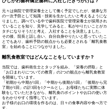
ひしかわ歯科矯正歯科に入社したきっかけは？
元々は病院で管理栄養士として働く予定でしたが、健康な方
の一次予防として知識・技術を生かしたいと考えるようにな
りました。調べている中で歯科医院で管理栄養士が採用され
ていることを知り、見学してみると、私がやりたいことがカ
タチになりそうだと考え、入社することを決意しました。
その後、院長と話し合い、自分自身やりたいと思っていたこ
とでもあり、歯科予防の観点からも必要とされる「離乳食教
室」を始めることにつながりました。
離乳食教室ではどんなことをしていますか？
当院では、歯科衛生士とタッグを組み、「栄養の摂取」と
「お口まわりについての教育」の2つの観点から離乳食教室
を開催しています。
「初期から中期が1回」「中期から後期が1回」「後期から完
了期が1回」の計3回を1クールとし、お母様たちに実際に体
験をしていただきながら、離乳食のポイントやお口の使い方
をわかりやすく指導しています。
お子様のお口の環境を作るのは、日々の食事内容や食べ方で
す。