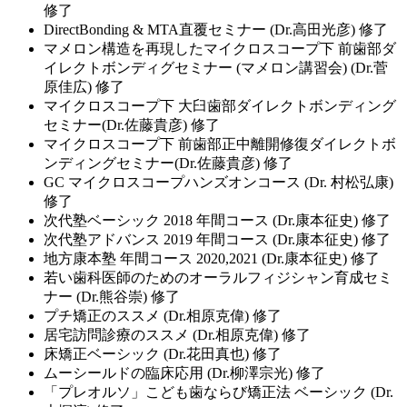
修了
DirectBonding & MTA直覆セミナー (Dr.高田光彦) 修了
マメロン構造を再現したマイクロスコープ下 前歯部ダ
イレクトボンディグセミナー (マメロン講習会) (Dr.菅
原佳広) 修了
マイクロスコープ下 大臼歯部ダイレクトボンディング
セミナー(Dr.佐藤貴彦) 修了
マイクロスコープ下 前歯部正中離開修復ダイレクトボ
ンディングセミナー(Dr.佐藤貴彦) 修了
GC マイクロスコープハンズオンコース (Dr. 村松弘康)
修了
次代塾ベーシック 2018 年間コース (Dr.康本征史) 修了
次代塾アドバンス 2019 年間コース (Dr.康本征史) 修了
地方康本塾 年間コース 2020,2021 (Dr.康本征史) 修了
若い歯科医師のためのオーラルフィジシャン育成セミ
ナー (Dr.熊谷崇) 修了
プチ矯正のススメ (Dr.相原克偉) 修了
居宅訪問診療のススメ (Dr.相原克偉) 修了
床矯正ベーシック (Dr.花田真也) 修了
ムーシールドの臨床応用 (Dr.柳澤宗光) 修了
「プレオルソ」こども歯ならび矯正法 ベーシック (Dr.