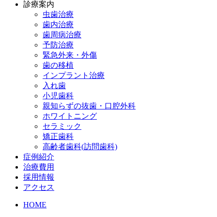
診療案内
虫歯治療
歯内治療
歯周病治療
予防治療
緊急外来・外傷
歯の移植
インプラント治療
入れ歯
小児歯科
親知らずの抜歯・口腔外科
ホワイトニング
セラミック
矯正歯科
高齢者歯科(訪問歯科)
症例紹介
治療費用
採用情報
アクセス
HOME