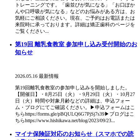
トレーニングです。「歯並びが気になる」「お口ぽか
んや口呼吸が気になる」などのお悩みがある方は、お
気軽にご相談ください。現在、ご予約はお電話または
来院時に承っております。詳細は矯正歯科のページを
ご覧ください...
第19回 離乳食教室 参加申し込み受付開始のお
知らせ
2026.05.16
最新情報
第19回離乳食教室の参加申し込みを開始しました。
【開催日】・8月25日（火）・9月29日（火）・10月27
日（火）時間や対象月齢などの詳細は、申込フォー
ム・ブログにてご確認ください。▶申込フォームはこ
ちらhttps://forms.gle/pBQULQ6G7PjSj7s39▶ブログはこ
ちらhttps://www.hishikawa.net/blog/2023/09/23...
マイナ保険証対応のお知らせ（スマホでの読