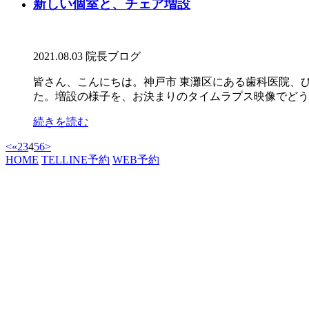
新しい個室と、チェア増設
2021.08.03
院長ブログ
皆さん、こんにちは。神戸市 東灘区にある歯科医院、
た。増設の様子を、お決まりのタイムラプス映像でどうぞ。
続きを読む
<
«
2
3
4
5
6
>
HOME
TEL
LINE予約
WEB予約