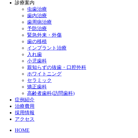
診療案内
虫歯治療
歯内治療
歯周病治療
予防治療
緊急外来・外傷
歯の移植
インプラント治療
入れ歯
小児歯科
親知らずの抜歯・口腔外科
ホワイトニング
セラミック
矯正歯科
高齢者歯科(訪問歯科)
症例紹介
治療費用
採用情報
アクセス
HOME