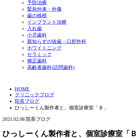
予防治療
緊急外来・外傷
歯の移植
インプラント治療
入れ歯
小児歯科
親知らずの抜歯・口腔外科
ホワイトニング
セラミック
矯正歯科
高齢者歯科(訪問歯科)
HOME
クリニックブログ
院長ブログ
ひっしーくん製作者と、個室診療室「Ｂ」
2021.02.08
院長ブログ
ひっしーくん製作者と、個室診療室「Ｂ