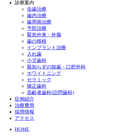
診療案内
虫歯治療
歯内治療
歯周病治療
予防治療
緊急外来・外傷
歯の移植
インプラント治療
入れ歯
小児歯科
親知らずの抜歯・口腔外科
ホワイトニング
セラミック
矯正歯科
高齢者歯科(訪問歯科)
症例紹介
治療費用
採用情報
アクセス
HOME